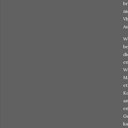
br
ni
Vh
Au
Wo
be
di
em
Wo
Ma
et
Ko
an
em
Ge
ka