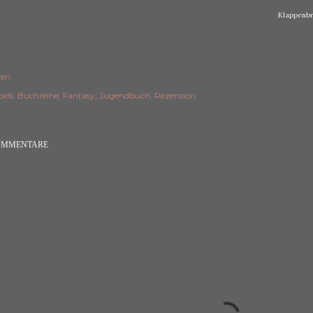
Klappenbro
len
els:
Buchreihe
Fantasy
Jugendbuch
Rezension
OMMENTARE