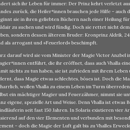
dert sich ihr Leben für immer: Der Prinz kehrt verletzt a
ndes zurück, die Heiler*innen brauchen jede Hilfe – auch d
ginnt sie in ihren geliebten Büchern nach einer Heilung für
ldair zu suchen und wird fündig. Doch sie rettet nicht de
ben, sondern dessen älterem Bruder: Kronprinz Aldrik, 24 J
d als arrogant und »Feuerlord« beschimpft.
rz darauf wird sie vom Minister der Magie Victor Anzbel 
gier*innen entführt, die ihr eröffnet, dass auch Vhalla eine 
mit nichts zu tun haben, sie ist zufrieden mit ihrem Leben 
lernt, dass Magie etwas schlechtes, böses ist. Doch die Ma
harrlich, wollen Vhalla zu einem Leben im Turm überreden
lbst ein mächtiger Magier und Feuerzähmer, nimmt sie unte
nz eigene, spezielle Art und Weise. Denn Vhalla ist etwas 
ndläuferin seit fast 150 Jahren. In Solaris existieren vier A
sierend auf den vier Elementen und verbunden mit besond
ement – doch die Magie der Luft galt bis zu Vhalles Erweck