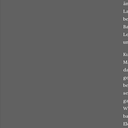
än
La
be
Ba
Le
un
Ku
Ma
da
ge
be
se
ga
Wi
ba
El