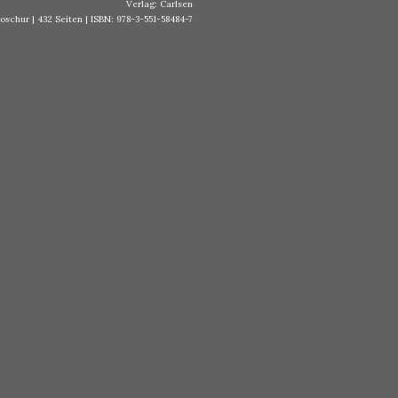
Verlag: Carlsen
schur | 432 Seiten | ISBN: 978-3-551-58484-7