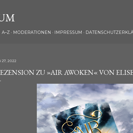
Direkt zum Hauptbereich
UM
 A–Z
MODERATIONEN
IMPRESSUM
DATENSCHUTZERKL
i 27, 2022
EZENSION ZU »AIR AWOKEN« VON ELIS