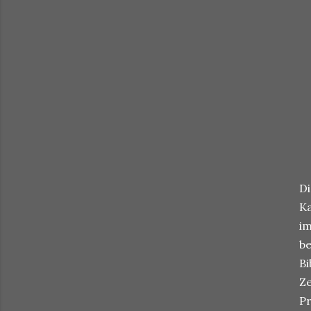
Di
Ka
im
be
Bi
Ze
Pr