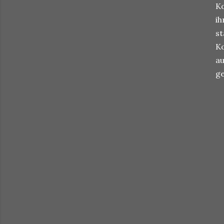
Ko
ih
st
Ko
au
ge