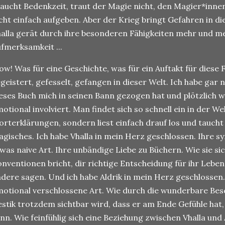
aucht Bedenkzeit, traut der Magie nicht, den Magier*innen n
cht einfach aufgeben. Aber der Krieg bringt Gefahren in d
alla gerät durch ihre besonderen Fähigkeiten mehr und m
fmerksamkeit ...
w! Was für eine Geschichte, was für ein Auftakt für diese 
geistert, gefesselt, gefangen in dieser Welt. Ich habe ga
eses Buch mich in seinen Bann gezogen hat und plötzlich wa
otional involviert. Man findet sich so schnell ein in der W
rterklärungen, sondern liest einfach drauf los und taucht
gisches. Ich habe Vhalla in mein Herz geschlossen. Ihre 
was naive Art. Ihre unbändige Liebe zu Büchern. Wie sie sich
nventionen bricht, dir richtige Entscheidung für ihr Leben 
dere sagen. Und ich habe Aldrik in mein Herz geschlossen.
otional verschlossene Art. Wie durch die wunderbare Bes
stik trotzdem sichtbar wird, dass er am Ende Gefühle hat, 
nn. Wie feinfühlig sich eine Beziehung zwischen Vhalla und 