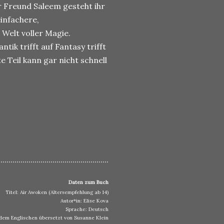
r Freund Saleem gesteht ihr
einfachere,
Welt voller Magie.
tik trifft auf Fantasy trifft
 Teil kann gar nicht schnell
.......................................................
Daten zum Buch
Titel: Air Awoken (Altersempfehlung ab 14)
Autor*in: Elise Kova
Sprache: Deutsch
dem Englischen übersetzt von Susanne Klein