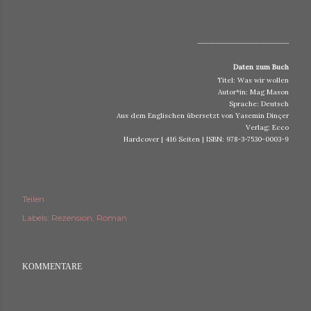
..................................................................
Daten zum Buch
Titel: Was wir wollen
Autor*in: Mag Mason
Sprache: Deutsch
Aus dem Englischen übersetzt von Yasemin Dinçer
Verlag: Ecco
Hardcover | 416 Seiten | ISBN: 978-3-7530-0003-9
Teilen
Labels:
Rezension
Roman
KOMMENTARE