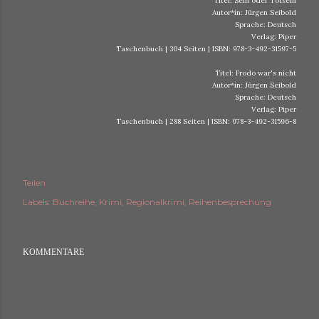
Titel: Sein oder Totsein
Autor*in: Jürgen Seibold
Sprache: Deutsch
Verlag: Piper
Taschenbuch | 304 Seiten | ISBN: 978-3-492-31597-5
Titel: Frodo war's nicht
Autor*in: Jürgen Seibold
Sprache: Deutsch
Verlag: Piper
Taschenbuch | 288 Seiten | ISBN: 978-3-492-31596-8
Teilen
Labels:
Buchreihe
Krimi
Regionalkrimi
Reihenbesprechung
KOMMENTARE