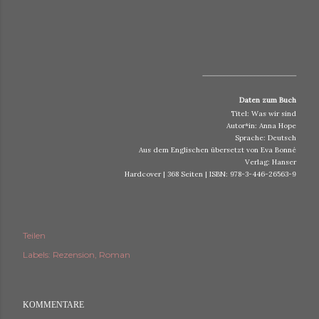
..................................................................
Daten zum Buch
Titel: Was wir sind
Autor*in: Anna Hope
Sprache: Deutsch
Aus dem Englischen übersetzt von Eva Bonné
Verlag: Hanser
Hardcover | 368 Seiten | ISBN: 978-3-446-26563-9
Teilen
Labels:
Rezension
Roman
KOMMENTARE