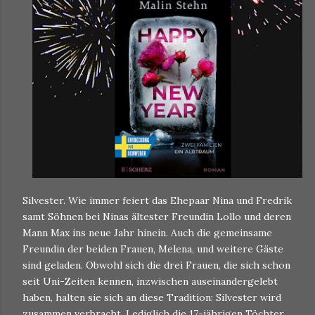
Silvester. Wie immer feiert das Ehepaar Nina und Fredrik
samt Söhnen bei Ninas ältester Freundin Lollo und deren
Mann Max ins neue Jahr hinein. Auch die gemeinsame
Freundin der beiden Frauen, Melena, und weitere Gäste
sind geladen. Obwohl sich die drei Frauen, die sich schon
seit Uni-Zeiten kennen, inzwischen auseinandergelebt
haben, halten sie sich an diese Tradition: Silvester wird
zusammen verbracht. Lediglich die 17-jährigen Töchter