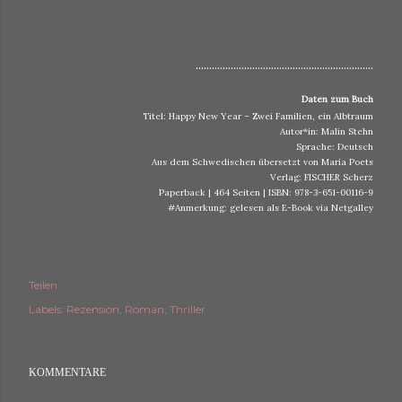
..................................................................
Daten zum Buch
Titel: Happy New Year – Zwei Familien, ein Albtraum
Autor*in: Malin Stehn
Sprache: Deutsch
Aus dem Schwedischen übersetzt von Maria Poets
Verlag: FISCHER Scherz
Paperback | 464 Seiten | ISBN: 978-3-651-00116-9
#Anmerkung: gelesen als E-Book via Netgalley
Teilen
Labels:
Rezension
Roman
Thriller
KOMMENTARE