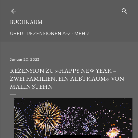
Direkt zum Hauptbereich
BUCHRAUM
ÜBER
REZENSIONEN A–Z
MEHR…
Januar 20, 2023
REZENSION ZU »HAPPY NEW YEAR –
ZWEI FAMILIEN, EIN ALBTRAUM« VON
MALIN STEHN