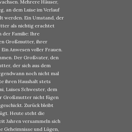
ewachsen. Mehrere Häuser,
eg, an dem Luise im Verlauf
ült werden. Ein Umstand, der
ter als nichtig erachtet
 der Familie: Ihre
en Großmutter, ihrer
 Ein Anwesen voller Frauen.
mmen. Der Großvater, den
utter, der sich aus dem
irgendwann noch nicht mal
e ihren Haushalt stets
eni, Luises Schwester, dem
r Großmutter nicht fügen
 geschickt. Zurück bleibt
ügt. Heute steht die
eit Jahren versammeln sich
 die Geheimnisse und Lügen,