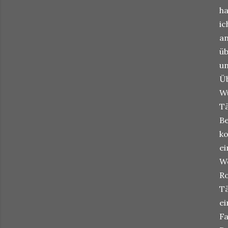
ha
ic
an
üb
un
Üb
Wü
Tä
Be
ko
ei
We
Ro
Tä
ei
Fa