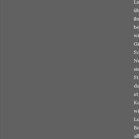
Lu
üb
ih
be
wi
Gr
Sc
Nu
si
St
da
st
Ko
wi
Lu
Be
al