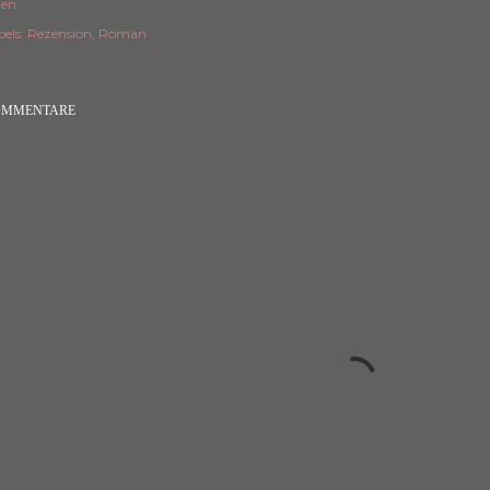
len
els:
Rezension
Roman
OMMENTARE