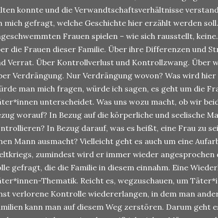
lten konnte und die Verwandtschaftsverhältnisse verstand
h mich gefragt, welche Geschichte hier erzählt werden soll.
geschwemmten Frauen spielen – wie sich rausstellt, keine. 
er die Frauen dieser Familie. Über ihre Differenzen und St
d Verrat. Über Kontrollverlust und Kontrollzwang. Über 
er Verdrängung. Nur Verdrängung wovon? Was wird hier 
rde man mich fragen, würde ich sagen, es geht um die Fr
ter*innen unterscheidet. Was uns wozu macht, ob wir beid
zug worauf? In Bezug auf die körperliche und seelische Ma
ntrollieren? In Bezug darauf, was es heißt, eine Frau zu se
nen Mann ausmacht? Vielleicht geht es auch um eine Aufar
ltkriegs, zumindest wird er immer wieder angesprochen 
lle gefragt, die die Familie in diesem einnahm. Eine Wiede
ter*innen-Thematik. Reicht es, wegzuschauen, um Täter
nst verlorene Kontrolle wiedererlangen, in dem man ande
milien kann man auf diesem Weg zerstören. Darum geht es