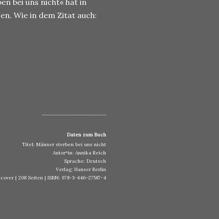
en bei uns nicht« hat in
n. Wie in dem Zitat auch:
..................................................................
Daten zum Buch
Titel: Männer sterben bei uns nicht
Autor*in: Annika Reich
Sprache: Deutsch
Verlag: Hanser Berlin
cover | 208 Seiten | ISBN: 978-3-446-27587-4