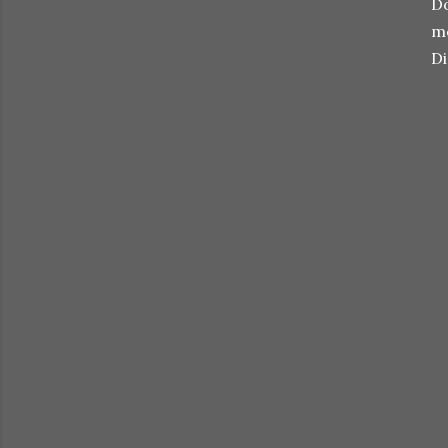
Do
me
Di