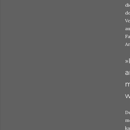
di
de
Ve
au
Fa
An
»
a
m
w
De
me
ka