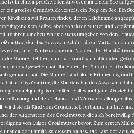
ise ist in einem prachtvollen Anwesen an einem See aufg
er ein großes Grundstück verteilt, ein Steg am See. Ein St
rer Kindheit zwei Frauen findet, deren Leichname angesp
unruhigend sein sollte, aber von ihrer Mutter und Großmut
rd. In ihrer Kindheit war sie stets umgeben von den Frauen
oßmutter, der das Anwesen gehört, ihrer Mutter und der
hwester, ihrer Tante und deren Tochter, der Haushälterin.
r die Männer fehlten, sind nach und nach abhanden geko
e nur einmal gesehen hat. Ihr Vater, der Sohn ihrer Großm
aub gemacht hat. Die Männer sind bloße Erinnerung und 
s. Luises Großmutter, die Matriarchin des Anwesens, führt
reng, unnachgiebig, kontrollierte alles und jede. Als sich L
ntrollzwang und den Lebens- und Wertvorstellungen ihre
ll, wird sie als Kind vom Grundstück verbannt, ins Internat
ise, der Augenstern der Großmutter, die sich bereitwillig f
erdigung von Luises Großmutter bevor. Zum ersten Mal s
le Frauen der Familie zu diesem Anlass. Die Last der Zeit,