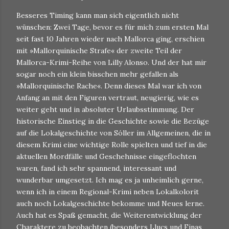
Besseres Timing kann man sich eigentlich nicht
wünschen: Zwei Tage, bevor es für mich zum ersten Mal
seit fast 10 Jahren wieder nach Mallorca ging, erschien
mit »Mallorquinische Strafe« der zweite Teil der
Mallorca-Krimi-Reihe von Lilly Alonso. Und der hat mir
sogar noch ein klein bisschen mehr gefallen als
»Mallorquinische Rache«
. Denn dieses Mal war ich von
Anfang an mit den Figuren vertraut, neugierig, wie es
weiter geht und in absoluter Urlaubsstimmung. Der
historische Einstieg in die Geschichte sowie die Bezüge
auf die Lokalgeschichte von Sóller im Allgemeinen, die in
diesem Krimi eine wichtige Rolle spielten und tief in die
aktuellen Mordfälle und Geschehnisse eingeflochten
waren, fand ich sehr spannend, interessant und
wunderbar umgesetzt. Ich mag es ja unheimlich gerne,
wenn ich in einem Regional-Krimi neben Lokalkolorit
auch noch Lokalgeschichte bekomme und Neues lerne.
Auch hat es Spaß gemacht, die Weiterentwicklung der
Charaktere zu beobachten (besonders Llucs und Finas