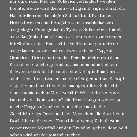
nur durch den Mut der Sollerics verhindert werden
konnte. Heute wird diesem wichtigen Ereignis durch das
Nachstellen der damaligen Schlacht mit Kostümen,
Holzschwertern und Hingabe samt anschließender
ausgiebiger Feier gedacht. Typisch Sóller eben, findet
auch Sargento Lluc Casasnovas, der wie so viele seiner
Mit-Sollerics das Fest liebt. Die Stimmung könnte so
ausgelassen, locker, unbeschwert sein, ein Tag zum
Genießen. Doch inmitten der Feierlichkeiten wird am
Strand eine Leiche gefunden, anscheinend mit einem
Schwert erdolcht. Lluc und seine Kollegin Fina García
sind ratlos. Hat etwa jemand die Gelegenheit am Schopf
ergriffen und inmitten einer nachgestellten Schlacht
einen tatsächlichen Mord verübt? Wer sollte so etwas
tun und vor allem: warum? Die Ermittlungen werfen so
mache Frage auf und reichen tief zurück in die
Geschichte des Ortes und der Menschen, die dort leben.
Doch Lluc und seinem Team bleibt wenig Zeit, diesem
verworrenen Mordfall auf den Grund zu gehen, denn bald
schon wird wieder jemand sterben...