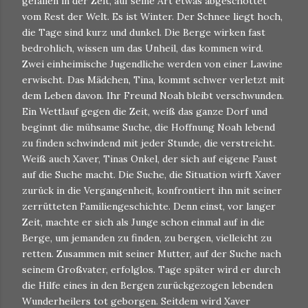
gefallen in der Zeit, auf seine Art etwas abgeschottet
vom Rest der Welt. Es ist Winter. Der Schnee liegt hoch,
die Tage sind kurz und dunkel. Die Berge wirken fast
bedrohlich, wissen um das Unheil, das kommen wird.
Zwei einheimische Jugendliche werden von einer Lawine
erwischt. Das Mädchen, Tina, kommt schwer verletzt mit
dem Leben davon. Ihr Freund Noah bleibt verschwunden.
Ein Wettlauf gegen die Zeit, weiß das ganze Dorf und
beginnt die mühsame Suche, die Hoffnung Noah lebend
zu finden schwindend mit jeder Stunde, die verstreicht.
Weiß auch Xaver, Tinas Onkel, der sich auf eigene Faust
auf die Suche macht. Die Suche, die Situation wirft Xaver
zurück in die Vergangenheit, konfrontiert ihn mit seiner
zerrütteten Familiengeschichte. Denn einst, vor langer
Zeit, machte er sich als Junge schon einmal auf in die
Berge, um jemanden zu finden, zu bergen, vielleicht zu
retten. Zusammen mit seiner Mutter, auf der Suche nach
seinem Großvater, erfolglos. Tage später wird er durch
die Hilfe eines in den Bergen zurückgezogen lebenden
Wunderheilers tot geborgen. Seitdem wird Xaver