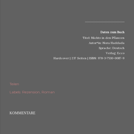
..................................................................
Daten zum Buch
Titel: Nichts in den Pflanzen
Autor*in: Nora Haddada
Sprache: Deutsch
Verlag: Ecco
Hardcover | 237 Seiten | ISBN: 978-3-7530-0087-9
Teilen
Labels:
Rezension
Roman
KOMMENTARE