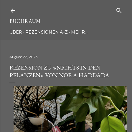
Direkt zum Hauptbereich
BUCHRAUM
ÜBER
REZENSIONEN A–Z
MEHR…
August 22, 2023
REZENSION ZU »NICHTS IN DEN
PFLANZEN« VON NORA HADDADA