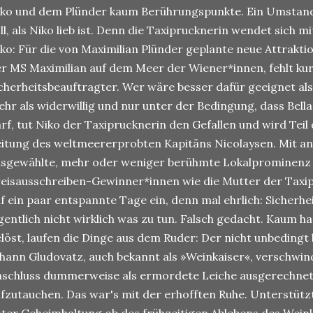
ko und dem Plünder kaum Berührungspunkte. Ein Umstand,
ll, als Niko lieb ist. Denn die Taxiprucknerin wendet sich m
ko: Für die von Maximilian Plünder geplante neue Attraktio
r MS Maximilian auf dem Meer der Wiener*innen, fehlt kurz
cherheitsbeauftragter. Wer wäre besser dafür geeignet als 
hr als widerwillig und nur unter der Bedingung, dass Bella
rf, tut Niko der Taxiprucknerin den Gefallen und wird Teil
itung des weltmeererprobten Kapitäns Nicolaysen. Mit an
sgewählte, mehr oder weniger berühmte Lokalprominenz 
eisausschreiben-Gewinner*innen wie die Mutter der Taxipru
f ein paar entspannte Tage ein, denn mal ehrlich: Sicherhei
gentlich nicht wirklich was zu tun. Falsch gedacht. Kaum ha
löst, laufen die Dinge aus dem Ruder: Der nicht unbedingt b
hann Gludovatz, auch bekannt als »Weinkaiser«, verschwin
schluss dummerweise als ermordete Leiche ausgerechnet 
fzutauchen. Das war's mit der erhofften Ruhe. Unterstützt