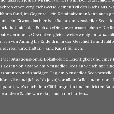
ne, dass ich jemals wirklich vor Ort war. Der tatsächliche
chten einen vergleichsweise kleinen Teil des Buchs aus, wa
hlimm fand, im Gegenteil, ein Kriminalroman kann auch g
imi sein. Etwas, das hier bei »Rache am Neusiedler See« def
pekt hat mich das Buch an »Die Unverbesserlichen – Die 
paire« erinnert: Obwohl vergleichsweise wenig an tatsächl
r ich von Anfang bis Ende drin in der Geschichte und fühl
nderbar unterhalten – eine Kunst für sich.
t viel Situationskomik, Lokalkolorit, Leichtigkeit und einer
s Lesen von »Rache am Neusiedler See« an wie ich mir ei
tspannten und spaßigen Tag am Neusiedler See vorstelle. 
hön! Niko und (ich geb's ja zu) vor allem Bella sind mir an
spannt, wie's nach dem Cliffhanger im finalen dritten Band
ne andere Sache wäre da ja auch noch offen...