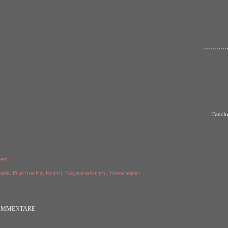
...........
Tasche
len
els:
Buchreihe
Krimi
Regionalkrimi
Rezension
OMMENTARE