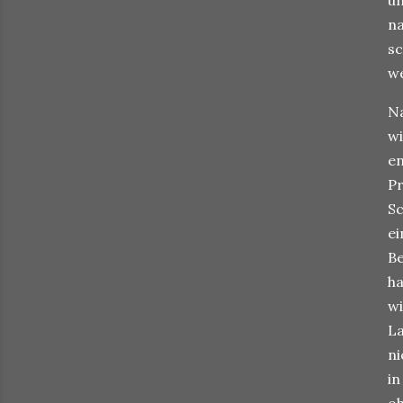
un
na
sc
we
N
wi
en
Pr
Sc
ei
Be
ha
wi
L
ni
in