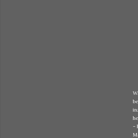
W
be
in
he
– 
Ma