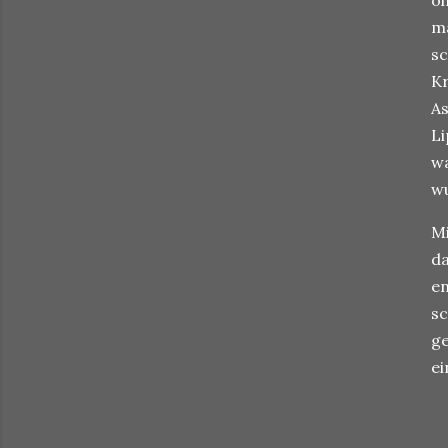
oh
ma
sc
Kr
As
Li
wa
wu
Mi
da
en
sc
ge
ei