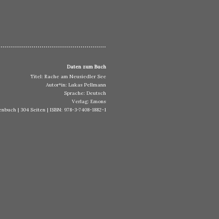
.......................................................
Daten zum Buch
Titel: Rache am Neusiedler See
Autor*in: Lukas Pellmann
Sprache: Deutsch
Verlag: Emons
nbuch | 304 Seiten | ISBN: 978-3-7408-1882-1