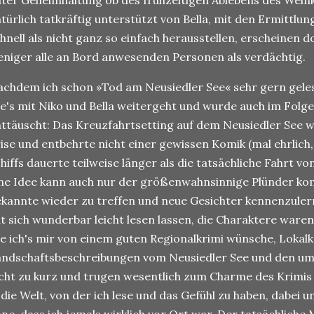
ter Geheimhaltung ob des frühzeitigen Ablebens des Weink
türlich tatkräftig unterstützt von Bella, mit den Ermittlun
hnell als nicht ganz so einfach herausstellen, erscheinen 
niger alle an Bord anwesenden Personen als verdächtig.
achdem ich schon
»Tod am Neusiedler See«
sehr gern geles
e's mit Niko und Bella weitergeht und wurde auch im Folge
ttäuscht: Das Kreuzfahrtsetting auf dem Neusiedler See 
ise und entbehrte nicht einer gewissen Komik (mal ehrlich
hiffs dauerte teilweise länger als die tatsächliche Fahrt v
ne Idee kann auch nur der größenwahnsinnige Plünder kom
kannte wieder zu treffen und neue Gesichter kennenzulern
t sich wunderbar leicht lesen lassen, die Charaktere war
e ich's mir von einem guten Regionalkrimi wünsche, Lokalk
andschaftsbeschreibungen vom Neusiedler See und den u
cht zu kurz und trugen wesentlich zum Charme des Krimis 
 die Welt, von der ich lese und das Gefühl zu haben, dabei u