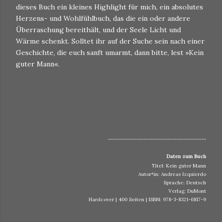
dieses Buch ein kleines Highlight für mich, ein absolutes
Herzens- und Wohlfühlbuch, das die ein oder andere
Überraschung bereithält, und der Seele Licht und
Wärme schenkt. Solltet ihr auf der Suche sein nach einer
Geschichte, die euch sanft umarmt, dann bitte, lest »Kein
guter Mann«.
..................................................................
Daten zum Buch
Titel: Kein guter Mann
Autor*in: Andreas Izquierdo
Sprache: Deutsch
Verlag: DuMont
Hardcover | 400 Seiten | ISBN: 978-3-8321-6817-9