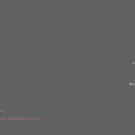
T
Har
len
els:
Rezension
Roman