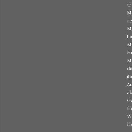
tr
Ma
re
Ma
ha
Mu
Ho
Ma
di
ih
Au
ab
Ge
Ho
Wä
He