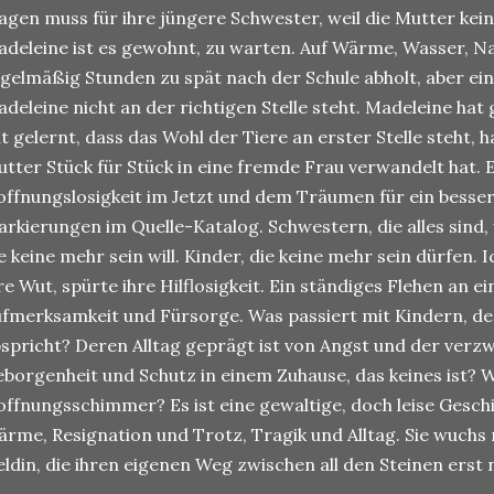
agen muss für ihre jüngere Schwester, weil die Mutter keine
deleine ist es gewohnt, zu warten. Auf Wärme, Wasser, Nah
gelmäßig Stunden zu spät nach der Schule abholt, aber ei
deleine nicht an der richtigen Stelle steht. Madeleine hat 
t gelernt, dass das Wohl der Tiere an erster Stelle steht, h
tter Stück für Stück in eine fremde Frau verwandelt hat. 
ffnungslosigkeit im Jetzt und dem Träumen für ein besse
rkierungen im Quelle-Katalog. Schwestern, die alles sind, 
e keine mehr sein will. Kinder, die keine mehr sein dürfen. I
re Wut, spürte ihre Hilflosigkeit. Ein ständiges Flehen an 
fmerksamkeit und Fürsorge. Was passiert mit Kindern, de
spricht? Deren Alltag geprägt ist von Angst und der verz
borgenheit und Schutz in einem Zuhause, das keines ist? Wo
ffnungsschimmer? Es ist eine gewaltige, doch leise Gesc
rme, Resignation und Trotz, Tragik und Alltag. Sie wuchs 
ldin, die ihren eigenen Weg zwischen all den Steinen erst