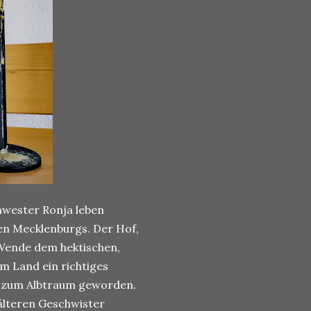
chwester Ronja leben
n Mecklenburgs. Der Hof,
Wende dem hektischen,
em Land ein richtiges
en zum Albtraum geworden.
älteren Geschwister