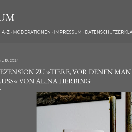
Direkt zum Hauptbereich
UM
 A–Z
MODERATIONEN
IMPRESSUM
DATENSCHUTZERKL
rz 13, 2024
EZENSION ZU »TIERE, VOR DENEN MA
USS« VON ALINA HERBING