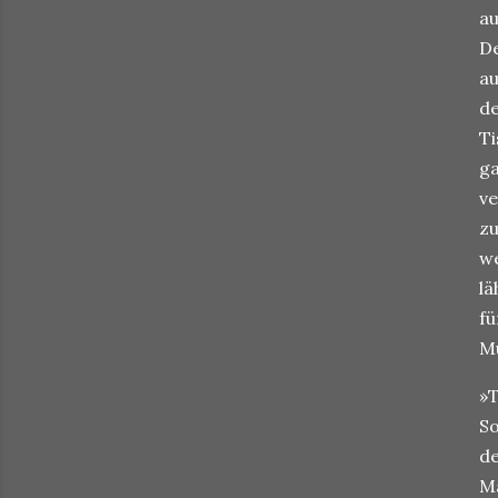
au
De
au
de
Ti
ga
ve
zu
we
lä
fü
Mu
»T
So
de
Ma