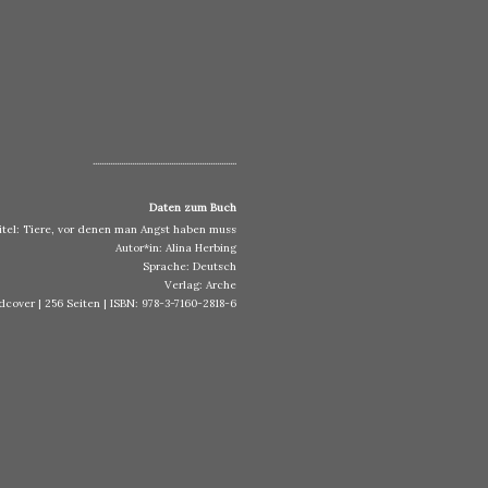
..................................................................
Daten zum Buch
itel: Tiere, vor denen man Angst haben muss
Autor*in: Alina Herbing
Sprache: Deutsch
Verlag: Arche
dcover | 256 Seiten | ISBN: 978-3-7160-2818-6