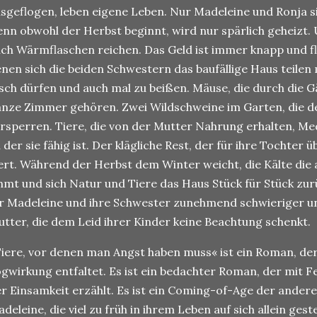
sgeflogen, leben eigene Leben. Nur Madeleine und Ronja si
nn obwohl der Herbst beginnt, wird nur spärlich geheizt.
ch Wärmflaschen reichen. Das Geld ist immer knapp und flie
nen sich die beiden Schwestern das baufällige Haus teilen
sch dürfen und auch mal zu beißen. Mäuse, die durch die 
nze Zimmer gehören. Zwei Wildschweine im Garten, die 
rsperren. Tiere, die von der Mutter Nahrung erhalten, Med
 der sie fähig ist. Der klägliche Rest, der für ihre Tochter üb
rt. Während der Herbst dem Winter weicht, die Kälte di
hmt und sich Natur und Tiere das Haus Stück für Stück zu
r Madeleine und ihre Schwester zunehmend schwieriger und
tter, die dem Leid ihrer Kinder keine Beachtung schenkt.
iere, vor denen man Angst haben muss« ist ein Roman, der
gwirkung entfaltet. Es ist ein bedachter Roman, der mit F
r Einsamkeit erzählt. Es ist ein Coming-of-Age der andere
deleine, die viel zu früh in ihrem Leben auf sich allein ges