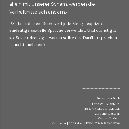
allein mit unserer Scham, werden die
Verhältnisse sich ändern.«
P.S.: Ja, in diesem Buch wird jede Menge explizite,
eindeutige sexuelle Sprache verwendet. Und das ist gut
so. Sex ist dreckig
–
warum sollte das Darübersprechen
es nicht auch sein?
..................................................................
Daten zum Buch
Titel: WIR KOMMEN
Hrsg. von LIQUID CENTER
Sprache: Deutsch
Verlag: DuMont
Hardcover | 208 Seiten | ISBN: 978-3-8321-6833-9