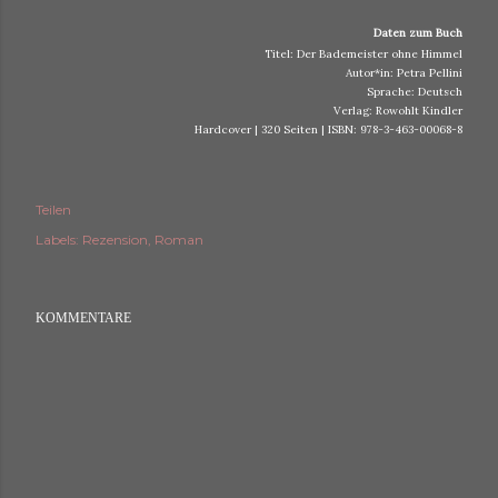
Daten zum Buch
Titel: Der Bademeister ohne Himmel
Autor*in: Petra Pellini
Sprache: Deutsch
Verlag: Rowohlt Kindler
Hardcover | 320 Seiten | ISBN: 978-3-463-00068-8
Teilen
Labels:
Rezension
Roman
KOMMENTARE