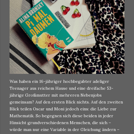
Was haben ein 16-jähriger hochbegabter adeliger
Teenager aus reichem Hause und eine dreifache 53-
jährige Großmutter mit mehreren Nebenjobs
gemeinsam? Auf den ersten Blick nichts. Auf den zweiten
Blick teilen Oscar und Moni jedoch eins: die Liebe zur
Mathematik. So begegnen sich diese beiden in jeder
Hinsicht grundverschiedenen Menschen, die sich –
würde man nur eine Variable in der Gleichung ändern –