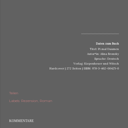
..................................................................
Daten zum Buch
Titel: Pi mal Daumen
Autor*in: Alina Bronsky
Sprache: Deutsch
Verlag: Kiepenheuer und Witsch
Hardcover | 272 Seiten | ISBN: 978-3-462-00425-0
Teilen
Labels:
Rezension
Roman
KOMMENTARE