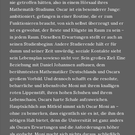
nie getroffen hätten, also in einem Hörsaal ihres
Mathematik-Studiums. Oscar ist ein besonderer Junge:
ambitioniert, gefangen in einer Routine, die er zum
Funktionieren braucht, von sich selbst überzeugt und er
ist es gewohnt, der Beste und Klügste im Raum zu sein –
in jedem Raum. Dieselben Erwartungen stellt er auch an
seinen Studienbeginn: Andere Studierende hält er für
dumm und seiner Zeit unwürdig, soziale Kontakte sieht
sein Lebensplan sowieso nicht vor. Sein großes Ziel: Eine
Beziehung mit Daniel Johannsen aufbauen, dem
berühmtesten Mathematiker Deutschlands und Oscars
großem Vorbild. Und dennoch schafft es die resolute,
beharrliche und lebensfrohe Moni mit ihrem knalligen
roten Lippenstift, ihren hohen Schuhen und ihrem
Lebenschaos, Oscars harte Schale aufzuweichen.
Hauptsächlich aus Mitleid nimmt sich Oscar Moni an –
ohne zu bemerken, dass eigentlich sie es ist, die ihm den
nötigen Halt bietet, denn die Universität ist ganz anders
als Oscars Erwartungen und die Anforderungen höher
als gedacht. Moni macht sich nichts daraus, schließlich