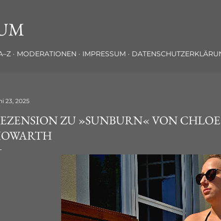
Direkt zum Hauptbereich
UM
A–Z
MODERATIONEN
IMPRESSUM
DATENSCHUTZERKLÄRU
ni 23, 2025
EZENSION ZU »SUNBURN« VON CHLOE
HOWARTH