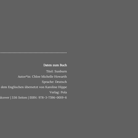
.......................................................
Daten zum Buch
Titel: Sunburn
Autor*in: Chloe Michelle Howarth
Sprache: Deutsch
 dem Englischen übersetzt von Karoline Hippe
Verlag: Pola
dcover | 336 Seiten | ISBN: 978-3-7596-0019-6