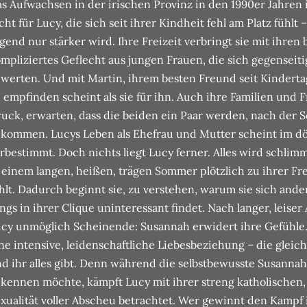
s Aufwachsen in der irischen Provinz in den 1990er Jahren i
cht für Lucy, die sich seit ihrer Kindheit fehl am Platz fühlt 
gend nur stärker wird. Ihre Freizeit verbringt sie mit ihre
mpliziertes Geflecht aus jungen Frauen, die sich gegenseit
werten. Und mit Martin, ihrem besten Freund seit Kinderta
 empfinden scheint als sie für ihn. Auch ihre Familien un
uck, erwarten, dass die beiden ein Paar werden, nach der 
kommen. Lucys Leben als Ehefrau und Mutter scheint im d
rbestimmt. Doch nichts liegt Lucy ferner. Alles wird schlimm
 einem langen, heißen, trägen Sommer plötzlich zu ihrer 
hlt. Dadurch beginnt sie, zu verstehen, warum sie sich ande
ngs in ihrer Clique uninteressant findet. Nach langer, leise
cy unmöglich Scheinende: Susannah erwidert ihre Gefühle. 
ne intensive, leidenschaftliche Liebesbeziehung – die gleichz
d ihr alles gibt. Denn während die selbstbewusste Susannah
kennen möchte, kämpft Lucy mit ihrer streng katholischen, 
xualität voller Abscheu betrachtet. Wer gewinnt den Kampf 