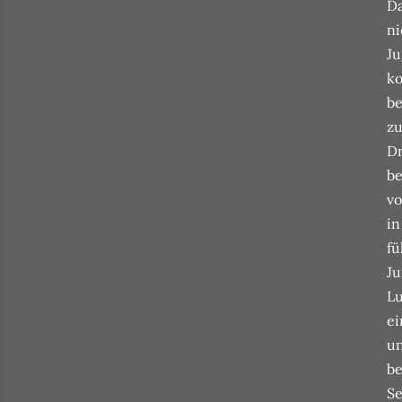
Da
ni
Ju
ko
be
zu
Dr
be
vo
in
fü
Ju
Lu
ei
un
be
Se