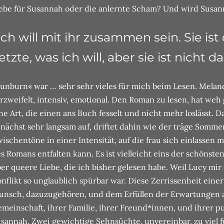
ebe für Susannah oder die anlernte Scham? Und wird Susan
Ich will mit ihr zusammen sein. Sie ist
etzte, was ich will, aber sie ist nicht d
unburn« war … sehr sehr vieles für mich beim Lesen. Melan
rzweifelt, intensiv, emotional. Den Roman zu lesen, hat weh g
ne Art, die einen ans Buch fesselt und nicht mehr loslässt. 
nächst sehr langsam auf, driftet dahin wie der träge Somm
ischentöne in einer Intensität, auf die frau sich einlassen 
s Romans entfalten kann. Es ist vielleicht eins der schönst
er queere Liebe, die ich bisher gelesen habe. Weil Lucy mir 
nflikt so unglaublich spürbar war. Diese Zerrissenheit ein
nsch, dazuzugehören, und dem Erfüllen der Erwartungen a
meinschaft, ihrer Familie, ihrer Freund*innen, und ihrer p
sannah. Zwei gewichtige Sehnsüchte, unvereinbar, zu viel 