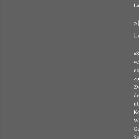
Li
»
L
»S
ve
ei
zu
Zw
de
üb
Ko
Wu
Ge
Su