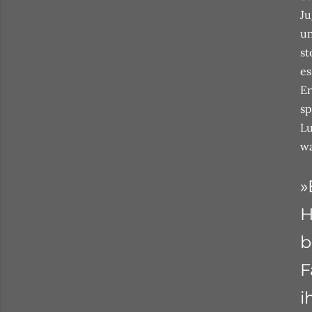
Ju
un
st
es
Er
sp
Lu
wa
»
H
b
F
i