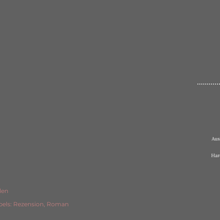
...........
Aus
Har
len
bels:
Rezension
Roman