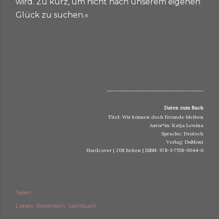
wird. Zu kurz, um nicht nach unserem eigenen
Glück zu suchen.«
..................................................................
Daten zum Buch
Titel: Wir können doch Freunde bleiben
Autor*in: Katja Lewina
Sprache: Deutsch
Verlag: DuMont
Hardcover | 208 Seiten | ISBN: 978-3-7558-0044-6
Teilen
Labels:
Rezension
Sachbuch