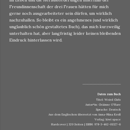
im Leben und die Herausforderungen innerhalb der
Freundinnenschaft der drei Frauen hätten für mich
gerne noch ausgearbeiteter sein dürfen, um wirklich
nachzuhallen. So bleibt es ein angehmenes (und wirklich
unglaublich schön gestaltetes Buch), das mich kurzweilig
unterhalten hat, aber langfristig leider keinen bleibenden
Eindruck hinterlassen wird.
..................................................................
Daten zum Buch
Titel: Weird Girls
Autor*in: Gráinne O'Hare
Sprache: Deutsch
Aus dem Englischen übersetzt von Anna-Nina Kroll
Verlag: kiwi space
Hardcover | 320 Seiten | ISBN: 978-3-462-01327-6